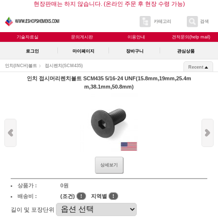
현장판매는 하지 않습니다. (온라인 주문 후 현장 수령 가능)
카테고리
검색
기술자료실
문의게시판
이용안내
견적문의(help mail)
로그인
마이페이지
장바구니
관심상품
인치(INCH)볼트
접시렌치(SCM435)
Recent
인치 접시머리렌치볼트 SCM435 5/16-24 UNF(15.8mm,19mm,25.4m
m,38.1mm,50.8mm)
상세보기
상품가 :
0원
배송비 :
(조건)
!
지역별
!
길이 및 포장단위