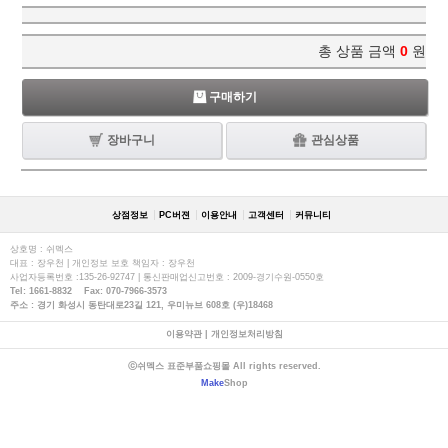
총 상품 금액
0
원
구매하기
장바구니
관심상품
상점정보
PC버젼
이용안내
고객센터
커뮤니티
상호명 : 쉬멕스
대표 : 장우천 | 개인정보 보호 책임자 : 장우천
사업자등록번호 :135-26-92747 | 통신판매업신고번호 : 2009-경기수원-0550호
Tel: 1661-8832 Fax: 070-7966-3573
주소 : 경기 화성시 동탄대로23길 121, 우미뉴브 608호 (우)18468
이용약관
|
개인정보처리방침
ⓒ쉬멕스 표준부품쇼핑몰 All rights reserved.
Make
Shop