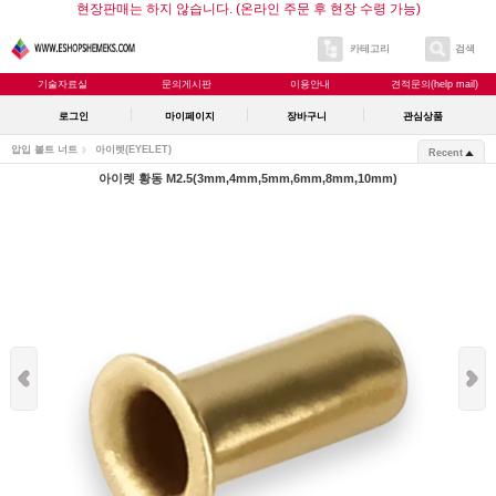
현장판매는 하지 않습니다. (온라인 주문 후 현장 수령 가능)
카테고리
검색
기술자료실
문의게시판
이용안내
견적문의(help mail)
로그인
마이페이지
장바구니
관심상품
압입 볼트 너트
아이렛(EYELET)
Recent
아이렛 황동 M2.5(3mm,4mm,5mm,6mm,8mm,10mm)