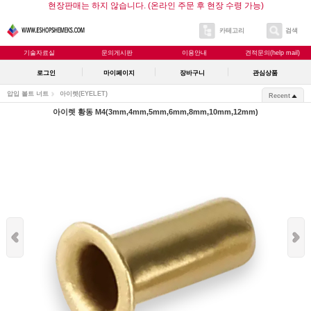
현장판매는 하지 않습니다. (온라인 주문 후 현장 수령 가능)
카테고리
검색
기술자료실
문의게시판
이용안내
견적문의(help mail)
로그인
마이페이지
장바구니
관심상품
압입 볼트 너트
아이렛(EYELET)
Recent
아이렛 황동 M4(3mm,4mm,5mm,6mm,8mm,10mm,12mm)