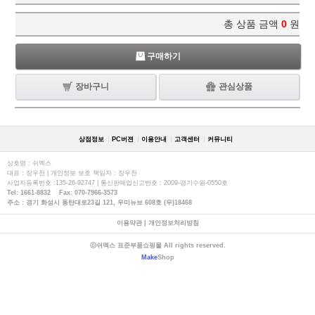
총 상품 금액
0
원
구매하기
장바구니
관심상품
상점정보
PC버젼
이용안내
고객센터
커뮤니티
상호명 : 쉬멕스
대표 : 장우천 | 개인정보 보호 책임자 : 장우천
사업자등록번호 :135-26-92747 | 통신판매업신고번호 : 2009-경기수원-0550호
Tel: 1661-8832 Fax: 070-7966-3573
주소 : 경기 화성시 동탄대로23길 121, 우미뉴브 608호 (우)18468
이용약관
|
개인정보처리방침
ⓒ쉬멕스 표준부품쇼핑몰 All rights reserved.
Make
Shop