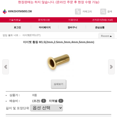
현장판매는 하지 않습니다. (온라인 주문 후 현장 수령 가능)
카테고리
검색
기술자료실
문의게시판
이용안내
견적문의(help mail)
로그인
마이페이지
장바구니
관심상품
압입 볼트 너트
아이렛(EYELET)
Recent
아이렛 황동 M1.5(2mm,2.5mm,3mm,4mm,5mm,6mm)
상세보기
상품가 :
0원
배송비 :
(조건)
!
지역별
!
길이 및 포장단위