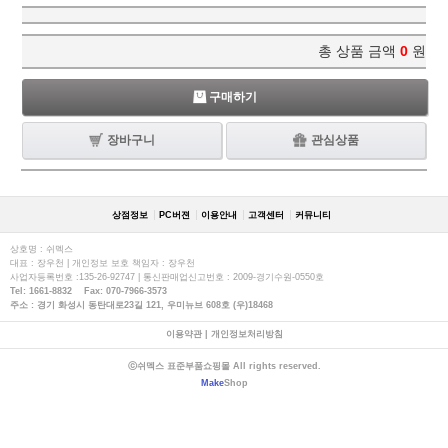
총 상품 금액
0
원
구매하기
장바구니
관심상품
상점정보
PC버젼
이용안내
고객센터
커뮤니티
상호명 : 쉬멕스
대표 : 장우천 | 개인정보 보호 책임자 : 장우천
사업자등록번호 :135-26-92747 | 통신판매업신고번호 : 2009-경기수원-0550호
Tel: 1661-8832 Fax: 070-7966-3573
주소 : 경기 화성시 동탄대로23길 121, 우미뉴브 608호 (우)18468
이용약관
|
개인정보처리방침
ⓒ쉬멕스 표준부품쇼핑몰 All rights reserved.
Make
Shop