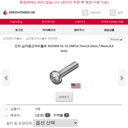
현장판매는 하지 않습니다. (온라인 주문 후 현장 수령 가능)
카테고리
검색
기술자료실
문의게시판
이용안내
견적문의(help mail)
로그인
마이페이지
장바구니
관심상품
인치(INCH)볼트
십자둥근머리볼트 SUS304
Recent
인치 십자둥근머리볼트 SUS304 #1-72 UNF(4.7mm,6.3mm,7.9mm,9.5
mm)
상세보기
상품가 :
0원
배송비 :
(조건)
!
지역별
!
길이 및 포장단위