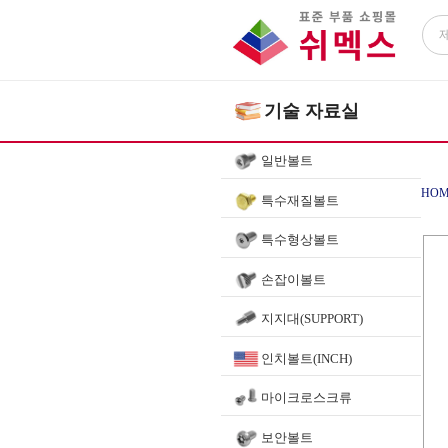
기술 자료실
일반볼트
HOM
특수재질볼트
특수형상볼트
손잡이볼트
지지대(SUPPORT)
인치볼트(INCH)
마이크로스크류
보안볼트