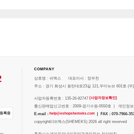
COMPANY
2
상호명 : 쉬멕스 대표이사 : 장우천
주소 : 경기 화성시 동탄대로23길 121,우미뉴브 601호 (우)1
[사업자정보확인]
사업자등록번호 : 135-26-92747
통신판매업신고번호 : 2009-경기수원-0550호 | 개인정
자등록증
help@eshopshemeks.com
E-mail :
| FAX : 070-7966-35
copyright⒞쉬멕스(SHEMEKS) 2026 all right reserved
스
홈
회사소개
이용안내
이용약관
개인정보 처리방침