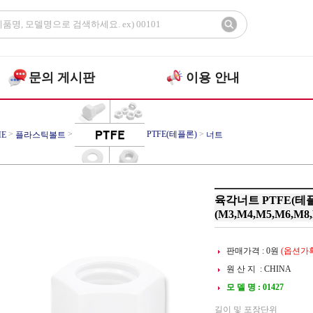
문의 게시판
이용 안내
>
>
PTFE(테플론)
>
E
플라스틱볼트
너트
육각너트 PTFE(테
(M3,M4,M5,M6,M8,
판매가격 :
0
원
(옵션가확
원 산 지 : CHINA
모 델 명 : 01427
길이 및 포장단위