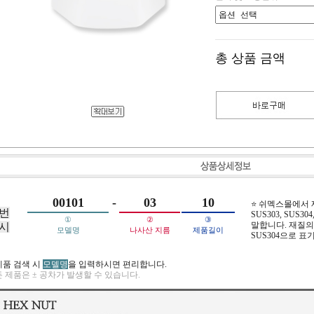
총 상품 금액
00101
-
03
10
⭐ 쉬멕스몰에서
번
SUS303, SUS304,
①
②
③
말합니다. 재질의 
시
모델명
나사산 지름
제품길이
SUS304으로 표
제품 검색 시
모델명
을 입력하시면 편리합니다.
 제품은 ± 공차가 발생할 수 있습니다.