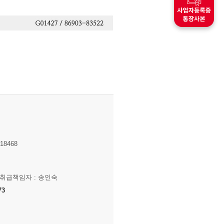
8468
보취급책임자 : 송인숙
73