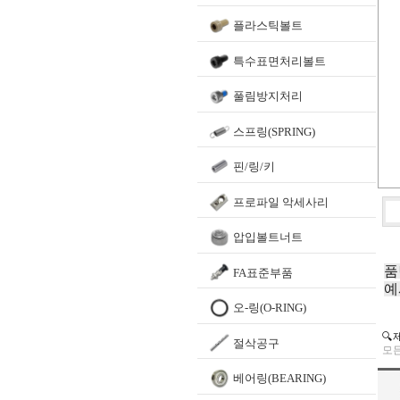
플라스틱볼트
특수표면처리볼트
풀림방지처리
스프링(SPRING)
핀/링/키
프로파일 악세사리
압입볼트너트
품
FA표준부품
예
오-링(O-RING)
🔍
절삭공구
모든
베어링(BEARING)