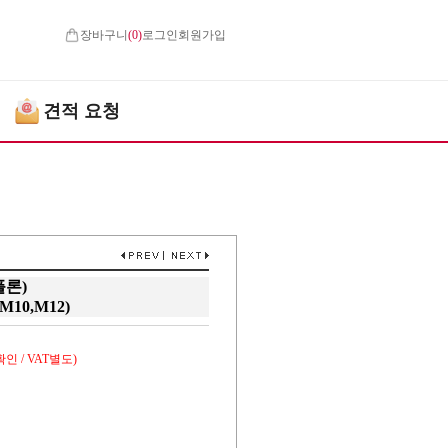
장바구니
(
0
)
로그인
회원가입
견적 요청
플론)
M10,M12)
인 / VAT별도)