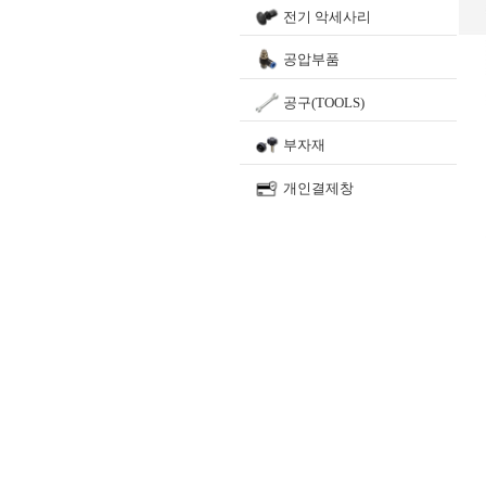
전기 악세사리
공압부품
공구(TOOLS)
부자재
개인결제창