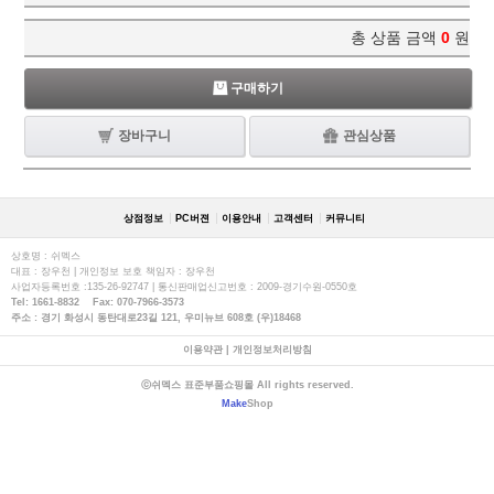
총 상품 금액
0
원
구매하기
장바구니
관심상품
상점정보
PC버젼
이용안내
고객센터
커뮤니티
상호명 : 쉬멕스
대표 : 장우천 | 개인정보 보호 책임자 : 장우천
사업자등록번호 :135-26-92747 | 통신판매업신고번호 : 2009-경기수원-0550호
Tel: 1661-8832 Fax: 070-7966-3573
주소 : 경기 화성시 동탄대로23길 121, 우미뉴브 608호 (우)18468
이용약관
|
개인정보처리방침
ⓒ쉬멕스 표준부품쇼핑몰 All rights reserved.
Make
Shop