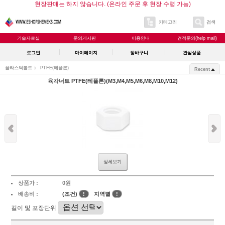
현장판매는 하지 않습니다. (온라인 주문 후 현장 수령 가능)
카테고리
검색
기술자료실
문의게시판
이용안내
견적문의(help mail)
로그인
마이페이지
장바구니
관심상품
플라스틱볼트
PTFE(테플론)
Recent
육각너트 PTFE(테플론)(M3,M4,M5,M6,M8,M10,M12)
상세보기
상품가 :
0원
배송비 :
(조건)
!
지역별
!
길이 및 포장단위