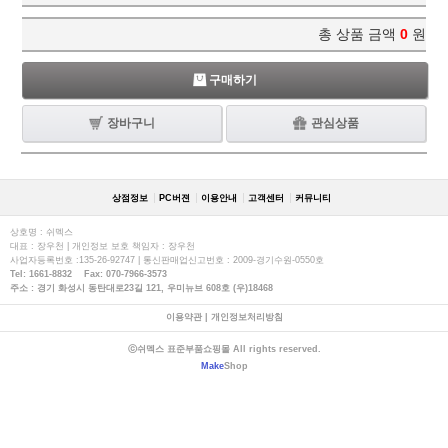
총 상품 금액
0
원
구매하기
장바구니
관심상품
상점정보
PC버젼
이용안내
고객센터
커뮤니티
상호명 : 쉬멕스
대표 : 장우천 | 개인정보 보호 책임자 : 장우천
사업자등록번호 :135-26-92747 | 통신판매업신고번호 : 2009-경기수원-0550호
Tel: 1661-8832 Fax: 070-7966-3573
주소 : 경기 화성시 동탄대로23길 121, 우미뉴브 608호 (우)18468
이용약관
|
개인정보처리방침
ⓒ쉬멕스 표준부품쇼핑몰 All rights reserved.
Make
Shop