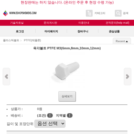
현장판매는 하지 않습니다. (온라인 주문 후 현장 수령 가능)
카테고리
검색
기술자료실
문의게시판
이용안내
견적문의(help mail)
로그인
마이페이지
장바구니
관심상품
플라스틱볼트
PTFE(테플론)
Recent
육각볼트 PTFE M3(6mm,8mm,10mm,12mm)
상세보기
상품가 :
0원
배송비 :
(조건)
!
지역별
!
길이 및 포장단위