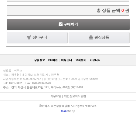
총 상품 금액
0
원
구매하기
장바구니
관심상품
상점정보
PC버젼
이용안내
고객센터
커뮤니티
상호명 : 쉬멕스
대표 : 장우천 | 개인정보 보호 책임자 : 장우천
사업자등록번호 :135-26-92747 | 통신판매업신고번호 : 2009-경기수원-0550호
Tel: 1661-8832 Fax: 070-7966-3573
주소 : 경기 화성시 동탄대로23길 121, 우미뉴브 608호 (우)18468
이용약관
|
개인정보처리방침
ⓒ쉬멕스 표준부품쇼핑몰 All rights reserved.
Make
Shop