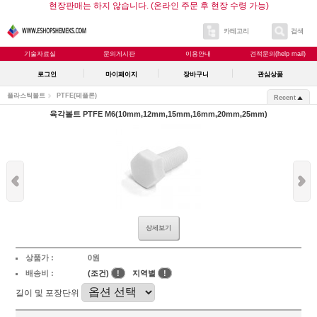
현장판매는 하지 않습니다. (온라인 주문 후 현장 수령 가능)
카테고리
검색
기술자료실
문의게시판
이용안내
견적문의(help mail)
로그인
마이페이지
장바구니
관심상품
플라스틱볼트
PTFE(테플론)
Recent
육각볼트 PTFE M6(10mm,12mm,15mm,16mm,20mm,25mm)
상세보기
상품가 :
0원
배송비 :
(조건)
!
지역별
!
길이 및 포장단위