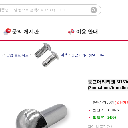
문의 게시판
이용 안내
>
>
리벳
>
E
압입 볼트 너트
둥근머리리벳SUS304
둥근머리리벳 SUS304
(3mm,4mm,5mm,6m
판매가격 :
0
원
(옵션가확
원 산 지 : CHINA
모 델 명 : 24006
길이 및 포장단위