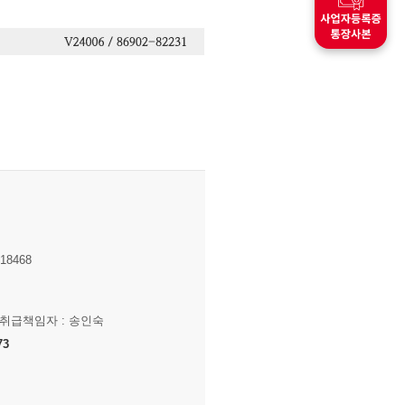
8468
보취급책임자 : 송인숙
73