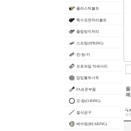
플라스틱볼트
특수표면처리볼트
풀림방지처리
스프링(SPRING)
핀/링/키
프로파일 악세사리
압입볼트너트
품
FA표준부품
예
오-링(O-RING)
🔍
절삭공구
모든
베어링(BEARING)