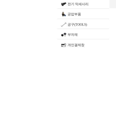
전기 악세사리
공압부품
공구(TOOLS)
부자재
개인결제창