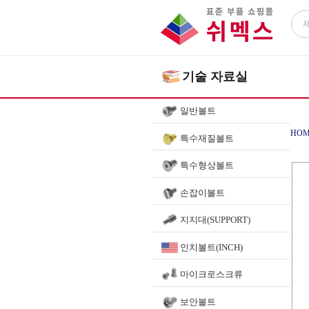
기술 자료실
일반볼트
HOM
특수재질볼트
특수형상볼트
손잡이볼트
지지대(SUPPORT)
인치볼트(INCH)
마이크로스크류
보안볼트