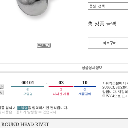
총 상품 금액
00101
-
03
10
⭐ 쉬멕스몰에서
번
SUS303, SUS304,
①
②
③
말합니다. 재질의 
시
모델명
나사산 지름
제품길이
SUS304으로 표
제품 검색 시
모델명
을 입력하시면 편리합니다.
 제품은 ± 공차가 발생할 수 있습니다.