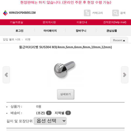
현장판매는 하지 않습니다. (온라인 주문 후 현장 수령 가능)
카테고리
검색
기술자료실
문의게시판
이용안내
견적문의(help mail)
로그인
마이페이지
장바구니
관심상품
압입 볼트 너트
리벳
Recent
둥근머리리벳 SUS304 M3(4mm,5mm,6mm,8mm,10mm,12mm)
상세보기
상품가 :
0원
배송비 :
(조건)
!
지역별
!
길이 및 포장단위