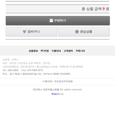
총 상품 금액
0
원
구매하기
장바구니
관심상품
상점정보
PC버젼
이용안내
고객센터
커뮤니티
상호명 : 쉬멕스
대표 : 장우천 | 개인정보 보호 책임자 : 장우천
사업자등록번호 :135-26-92747 | 통신판매업신고번호 : 2009-경기수원-0550호
Tel: 1661-8832 Fax: 070-7966-3573
주소 : 경기 화성시 동탄대로23길 121, 우미뉴브 608호 (우)18468
이용약관
|
개인정보처리방침
ⓒ쉬멕스 표준부품쇼핑몰 All rights reserved.
Make
Shop