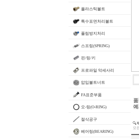
플라스틱볼트
특수표면처리볼트
풀림방지처리
스프링(SPRING)
핀/링/키
프로파일 악세사리
압입볼트너트
FA표준부품
품
예
오-링(O-RING)
절삭공구
🔍
모든
베어링(BEARING)