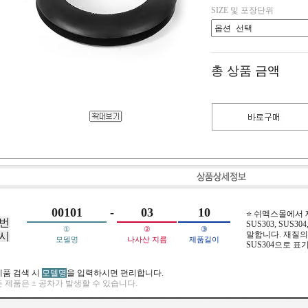
SIZE 및 포장단위
총 상품 금액
00101
-
03
10
⭐ 쉬멕스몰에서
번
SUS303, SUS304,
①
②
③
말합니다. 재질의 
시
모델명
나사산 지름
제품길이
SUS304으로 표
제품 검색 시
모델명
을 입력하시면 편리합니다.
 제품은 ± 공차가 발생할 수 있습니다.