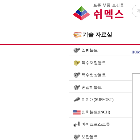
기술 자료실
일반볼트
HOM
특수재질볼트
특수형상볼트
손잡이볼트
지지대(SUPPORT)
인치볼트(INCH)
마이크로스크류
보안볼트