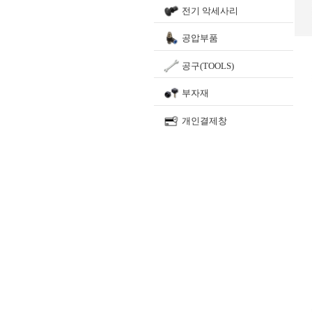
전기 악세사리
공압부품
공구(TOOLS)
부자재
개인결제창