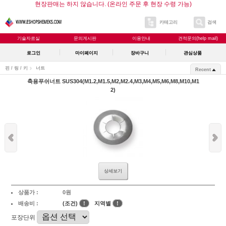
현장판매는 하지 않습니다. (온라인 주문 후 현장 수령 가능)
카테고리
검색
기술자료실
문의게시판
이용안내
견적문의(help mail)
로그인
마이페이지
장바구니
관심상품
핀 / 링 / 키
너트
Recent
축용푸쉬너트 SUS304(M1.2,M1.5,M2,M2.4,M3,M4,M5,M6,M8,M10,M1
2)
상세보기
상품가 :
0원
배송비 :
(조건)
!
지역별
!
포장단위