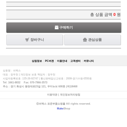
총 상품 금액
0
원
구매하기
장바구니
관심상품
상점정보
PC버젼
이용안내
고객센터
커뮤니티
상호명 : 쉬멕스
대표 : 장우천 | 개인정보 보호 책임자 : 장우천
사업자등록번호 :135-26-92747 | 통신판매업신고번호 : 2009-경기수원-0550호
Tel: 1661-8832 Fax: 070-7966-3573
주소 : 경기 화성시 동탄대로23길 121, 우미뉴브 608호 (우)18468
이용약관
|
개인정보처리방침
ⓒ쉬멕스 표준부품쇼핑몰 All rights reserved.
Make
Shop