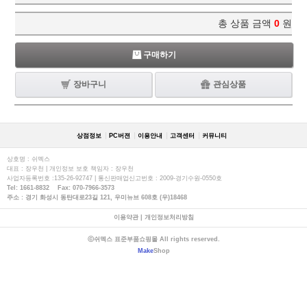
총 상품 금액
0
원
구매하기
장바구니
관심상품
상점정보
PC버젼
이용안내
고객센터
커뮤니티
상호명 : 쉬멕스
대표 : 장우천 | 개인정보 보호 책임자 : 장우천
사업자등록번호 :135-26-92747 | 통신판매업신고번호 : 2009-경기수원-0550호
Tel: 1661-8832 Fax: 070-7966-3573
주소 : 경기 화성시 동탄대로23길 121, 우미뉴브 608호 (우)18468
이용약관
|
개인정보처리방침
ⓒ쉬멕스 표준부품쇼핑몰 All rights reserved.
Make
Shop