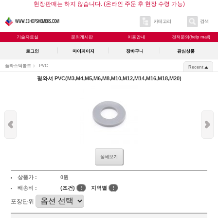
현장판매는 하지 않습니다. (온라인 주문 후 현장 수령 가능)
카테고리
검색
기술자료실
문의게시판
이용안내
견적문의(help mail)
로그인
마이페이지
장바구니
관심상품
플라스틱볼트
PVC
Recent
평와셔 PVC(M3,M4,M5,M6,M8,M10,M12,M14,M16,M18,M20)
상세보기
상품가 :
0원
배송비 :
(조건)
!
지역별
!
포장단위