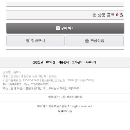
총 상품 금액
0
원
구매하기
장바구니
관심상품
상점정보
PC버젼
이용안내
고객센터
커뮤니티
상호명 : 쉬멕스
대표 : 장우천 | 개인정보 보호 책임자 : 장우천
사업자등록번호 :135-26-92747 | 통신판매업신고번호 : 2009-경기수원-0550호
Tel: 1661-8832 Fax: 070-7966-3573
주소 : 경기 화성시 동탄대로23길 121, 우미뉴브 608호 (우)18468
이용약관
|
개인정보처리방침
ⓒ쉬멕스 표준부품쇼핑몰 All rights reserved.
Make
Shop