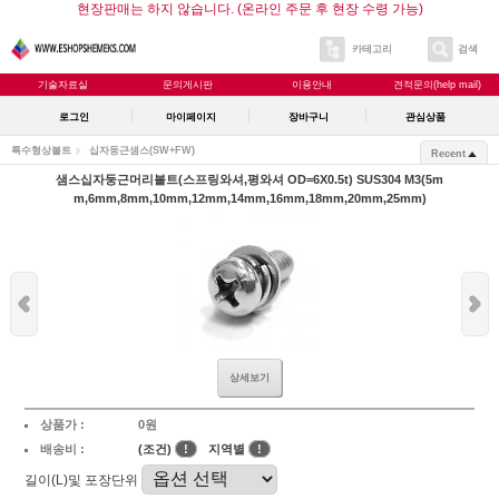
현장판매는 하지 않습니다. (온라인 주문 후 현장 수령 가능)
카테고리
검색
기술자료실
문의게시판
이용안내
견적문의(help mail)
로그인
마이페이지
장바구니
관심상품
특수형상볼트
십자둥근샘스(SW+FW)
Recent
샘스십자둥근머리볼트(스프링와셔,평와셔 OD=6X0.5t) SUS304 M3(5m
m,6mm,8mm,10mm,12mm,14mm,16mm,18mm,20mm,25mm)
상세보기
상품가 :
0원
배송비 :
(조건)
!
지역별
!
길이(L)및 포장단위