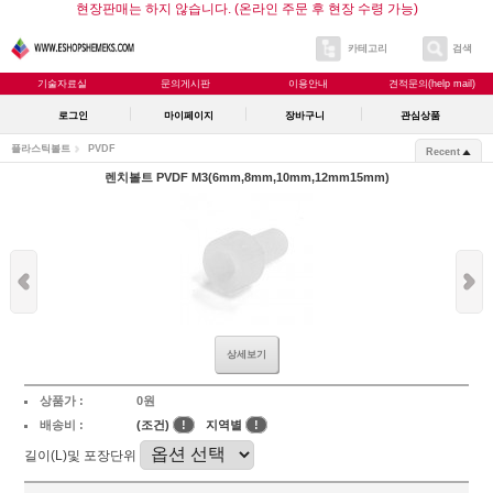
현장판매는 하지 않습니다. (온라인 주문 후 현장 수령 가능)
카테고리
검색
기술자료실
문의게시판
이용안내
견적문의(help mail)
로그인
마이페이지
장바구니
관심상품
플라스틱볼트
PVDF
Recent
렌치볼트 PVDF M3(6mm,8mm,10mm,12mm15mm)
상세보기
상품가 :
0원
배송비 :
(조건)
!
지역별
!
길이(L)및 포장단위