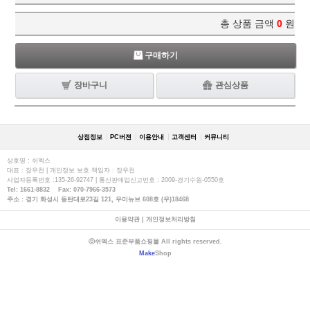
총 상품 금액
0
원
구매하기
장바구니
관심상품
상점정보
PC버젼
이용안내
고객센터
커뮤니티
상호명 : 쉬멕스
대표 : 장우천 | 개인정보 보호 책임자 : 장우천
사업자등록번호 :135-26-92747 | 통신판매업신고번호 : 2009-경기수원-0550호
Tel: 1661-8832 Fax: 070-7966-3573
주소 : 경기 화성시 동탄대로23길 121, 우미뉴브 608호 (우)18468
이용약관
|
개인정보처리방침
ⓒ쉬멕스 표준부품쇼핑몰 All rights reserved.
Make
Shop