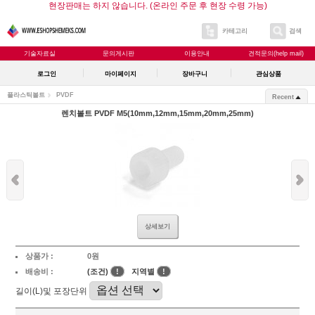
현장판매는 하지 않습니다. (온라인 주문 후 현장 수령 가능)
카테고리
검색
기술자료실
문의게시판
이용안내
견적문의(help mail)
로그인
마이페이지
장바구니
관심상품
플라스틱볼트
PVDF
Recent
렌치볼트 PVDF M5(10mm,12mm,15mm,20mm,25mm)
상세보기
상품가 :
0원
배송비 :
(조건)
!
지역별
!
길이(L)및 포장단위