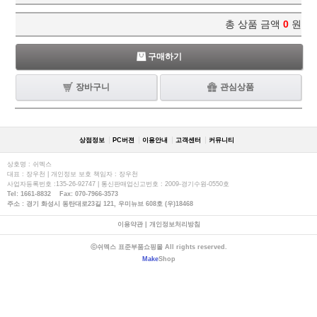
총 상품 금액
0
원
구매하기
장바구니
관심상품
상점정보
PC버젼
이용안내
고객센터
커뮤니티
상호명 : 쉬멕스
대표 : 장우천 | 개인정보 보호 책임자 : 장우천
사업자등록번호 :135-26-92747 | 통신판매업신고번호 : 2009-경기수원-0550호
Tel: 1661-8832 Fax: 070-7966-3573
주소 : 경기 화성시 동탄대로23길 121, 우미뉴브 608호 (우)18468
이용약관
|
개인정보처리방침
ⓒ쉬멕스 표준부품쇼핑몰 All rights reserved.
Make
Shop