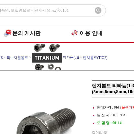
문의 게시판
이용 안내
>
>
티타늄(Ti)
>
E
특수재질볼트
렌치볼트(TIG2)
렌치볼트 티타늄(TiG
(5mm,6mm,8mm,10
판매가격 :
0
원
(옵션가확
원 산 지 : KOREA
모 델 명 : 00114
길이(L)및