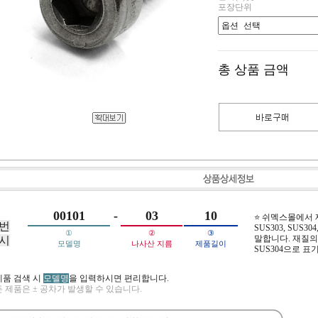
포장단위
총 상품 금액
00101
-
03
10
⭐ 쉬멕스몰에서
번
SUS303, SUS304,
①
②
③
말합니다. 재질의 
시
모델명
나사산 지름
제품길이
SUS304으로 표
제품 검색 시
모델명
을 입력하시면 편리합니다.
 제품은 ± 공차가 발생할 수 있습니다.