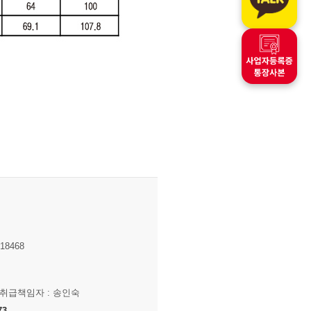
8468
보취급책임자 : 송인숙
73