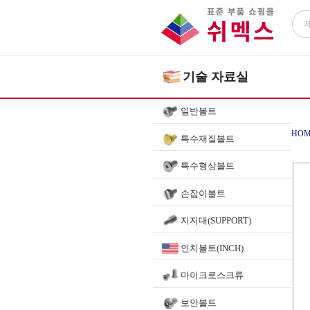
기술 자료실
일반볼트
HOM
특수재질볼트
특수형상볼트
손잡이볼트
지지대(SUPPORT)
인치볼트(INCH)
마이크로스크류
보안볼트