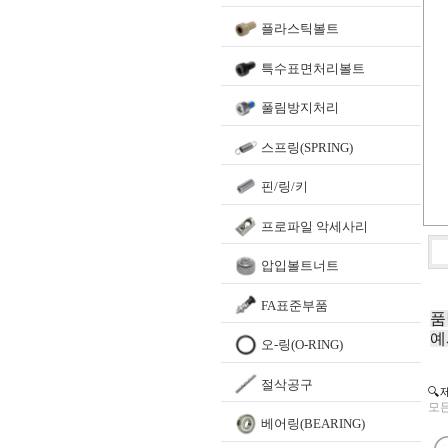
플라스틱볼트
특수표면처리볼트
풀림방지처리
스프링(SPRING)
핀/링/키
프로파일 악세사리
압입볼트너트
FA표준부품
품
예
오-링(O-RING)
절삭공구
🔍
모든
베어링(BEARING)