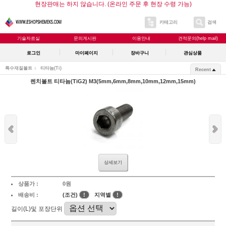
현장판매는 하지 않습니다. (온라인 주문 후 현장 수령 가능)
카테고리
검색
기술자료실
문의게시판
이용안내
견적문의(help mail)
로그인
마이페이지
장바구니
관심상품
특수재질볼트
티타늄(Ti)
Recent
렌치볼트 티타늄(TiG2) M3(5mm,6mm,8mm,10mm,12mm,15mm)
상세보기
상품가 :
0원
배송비 :
(조건)
!
지역별
!
길이(L)및 포장단위