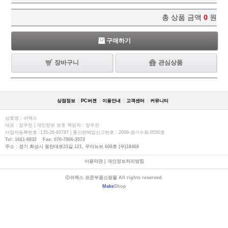
총 상품 금액
0
원
구매하기
장바구니
관심상품
상점정보
PC버젼
이용안내
고객센터
커뮤니티
상호명 : 쉬멕스
대표 : 장우천 | 개인정보 보호 책임자 : 장우천
사업자등록번호 :135-26-92747 | 통신판매업신고번호 : 2009-경기수원-0550호
Tel: 1661-8832 Fax: 070-7966-3573
주소 : 경기 화성시 동탄대로23길 121, 우미뉴브 608호 (우)18468
이용약관
|
개인정보처리방침
ⓒ쉬멕스 표준부품쇼핑몰 All rights reserved.
Make
Shop