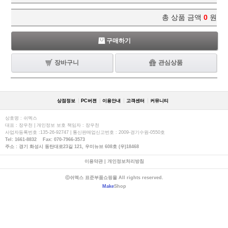
총 상품 금액
0
원
구매하기
장바구니
관심상품
상점정보
PC버젼
이용안내
고객센터
커뮤니티
상호명 : 쉬멕스
대표 : 장우천 | 개인정보 보호 책임자 : 장우천
사업자등록번호 :135-26-92747 | 통신판매업신고번호 : 2009-경기수원-0550호
Tel: 1661-8832 Fax: 070-7966-3573
주소 : 경기 화성시 동탄대로23길 121, 우미뉴브 608호 (우)18468
이용약관
|
개인정보처리방침
ⓒ쉬멕스 표준부품쇼핑몰 All rights reserved.
Make
Shop