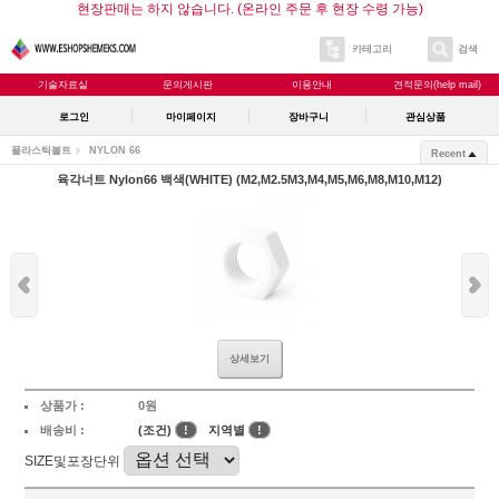
현장판매는 하지 않습니다. (온라인 주문 후 현장 수령 가능)
카테고리
검색
기술자료실
문의게시판
이용안내
견적문의(help mail)
로그인
마이페이지
장바구니
관심상품
플라스틱볼트
NYLON 66
Recent
육각너트 Nylon66 백색(WHITE) (M2,M2.5M3,M4,M5,M6,M8,M10,M12)
상세보기
상품가 :
0원
배송비 :
(조건)
!
지역별
!
SIZE및포장단위