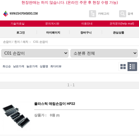
현장판매는 하지 않습니다. (온라인 주문 후 현장 수령 가능)
카테고리
검색
기술자료실
문의게시판
이용안내
견적문의(help mail)
로그인
마이페이지
장바구니
관심상품
손잡이 / 힌지 / 래치
C01 손잡이
최신순
낮은가격
높은가격
상품명
최다리뷰
1 - 1
플라스틱 매립손잡이 HP22
상품가 :
0원
(0)