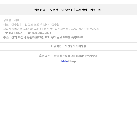
상점정보
PC버젼
이용안내
고객센터
커뮤니티
상호명 : 쉬멕스
대표 : 장우천 | 개인정보 보호 책임자 : 장우천
사업자등록번호 :135-26-92747 | 통신판매업신고번호 : 2009-경기수원-0550호
Tel: 1661-8832 Fax: 070-7966-3573
주소 : 경기 화성시 동탄대로23길 121, 우미뉴브 608호 (우)18468
이용약관
|
개인정보처리방침
ⓒ쉬멕스 표준부품쇼핑몰 All rights reserved.
Make
Shop