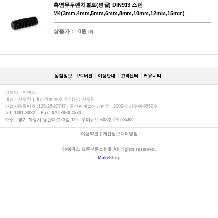
흑염무두렌치볼트(평끝) DIN913 스텐
M4(3mm,4mm,5mm,6mm,8mm,10mm,12mm,15mm)
상품가 :
0원
(0)
상점정보
PC버젼
이용안내
고객센터
커뮤니티
상호명 : 쉬멕스
대표 : 장우천 | 개인정보 보호 책임자 : 장우천
사업자등록번호 :135-26-92747 | 통신판매업신고번호 : 2009-경기수원-0550호
Tel: 1661-8832 Fax: 070-7966-3573
주소 : 경기 화성시 동탄대로23길 121, 우미뉴브 608호 (우)18468
이용약관
|
개인정보처리방침
ⓒ쉬멕스 표준부품쇼핑몰 All rights reserved.
Make
Shop