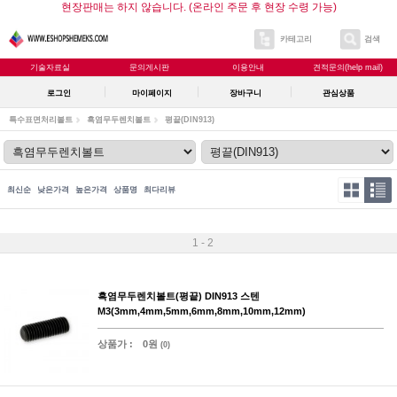
현장판매는 하지 않습니다. (온라인 주문 후 현장 수령 가능)
카테고리
검색
기술자료실
문의게시판
이용안내
견적문의(help mail)
로그인
마이페이지
장바구니
관심상품
특수표면처리볼트
흑염무두렌치볼트
평끝(DIN913)
최신순
낮은가격
높은가격
상품명
최다리뷰
1 - 2
흑염무두렌치볼트(평끝) DIN913 스텐
M3(3mm,4mm,5mm,6mm,8mm,10mm,12mm)
상품가 :
0원
(0)