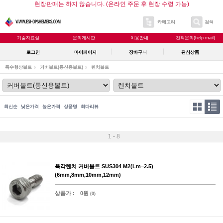
현장판매는 하지 않습니다. (온라인 주문 후 현장 수령 가능)
카테고리
검색
기술자료실
문의게시판
이용안내
견적문의(help mail)
로그인
마이페이지
장바구니
관심상품
특수형상볼트
커버볼트(통신용볼트)
렌치볼트
최신순
낮은가격
높은가격
상품명
최다리뷰
1 - 8
육각렌치 커버볼트 SUS304 M2(Lm=2.5)
(6mm,8mm,10mm,12mm)
상품가 :
0원
(0)