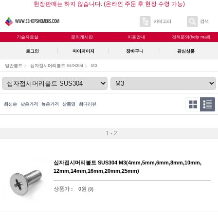
현장판매는 하지 않습니다. (온라인 주문 후 현장 수령 가능)
카테고리
검색
기술자료실
문의게시판
이용안내
견적문의(help mail)
로그인
마이페이지
장바구니
관심상품
일반볼트
십자접시머리볼트 SUS304
M3
최신순
낮은가격
높은가격
상품명
최다리뷰
1 - 2
십자접시머리볼트 SUS304 M3(4mm,5mm,6mm,8mm,10mm,
12mm,14mm,16mm,20mm,25mm)
상품가 :
0원
(0)