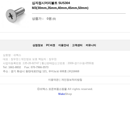
십자접시머리볼트 SUS304
M3(30mm,35mm,40mm,45mm,50mm)
상품가 :
0원
(0)
상점정보
PC버젼
이용안내
고객센터
커뮤니티
상호명 : 쉬멕스
대표 : 장우천 | 개인정보 보호 책임자 : 장우천
사업자등록번호 :135-26-92747 | 통신판매업신고번호 : 2009-경기수원-0550호
Tel: 1661-8832 Fax: 070-7966-3573
주소 : 경기 화성시 동탄대로23길 121, 우미뉴브 608호 (우)18468
이용약관
|
개인정보처리방침
ⓒ쉬멕스 표준부품쇼핑몰 All rights reserved.
Make
Shop