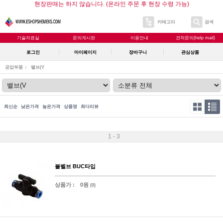
현장판매는 하지 않습니다. (온라인 주문 후 현장 수령 가능)
카테고리
검색
기술자료실
문의게시판
이용안내
견적문의(help mail)
로그인
마이페이지
장바구니
관심상품
공압부품
밸브(V
최신순
낮은가격
높은가격
상품명
최다리뷰
1 - 3
볼벨브 BUC타입
상품가 :
0원
(0)