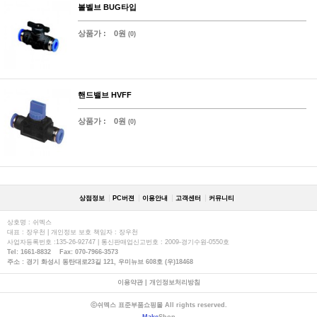
볼벨브 BUG타입
상품가 :
0원
(0)
핸드밸브 HVFF
상품가 :
0원
(0)
상점정보
PC버젼
이용안내
고객센터
커뮤니티
상호명 : 쉬멕스
대표 : 장우천 | 개인정보 보호 책임자 : 장우천
사업자등록번호 :135-26-92747 | 통신판매업신고번호 : 2009-경기수원-0550호
Tel: 1661-8832 Fax: 070-7966-3573
주소 : 경기 화성시 동탄대로23길 121, 우미뉴브 608호 (우)18468
이용약관
|
개인정보처리방침
ⓒ쉬멕스 표준부품쇼핑몰 All rights reserved.
Make
Shop