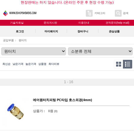
현장판매는 하지 않습니다. (온라인 주문 후 현장 수령 가능)
카테고리
검색
기술자료실
문의게시판
이용안내
견적문의(help mail)
로그인
마이페이지
장바구니
관심상품
공압부품
원터치
최신순
낮은가격
높은가격
상품명
최다리뷰
1 - 16
에어원터치피팅 PC타입 호스외경(4mm)
상품가 :
0원
(0)