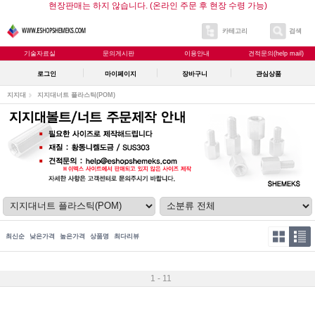
현장판매는 하지 않습니다. (온라인 주문 후 현장 수령 가능)
카테고리
검색
기술자료실
문의게시판
이용안내
견적문의(help mail)
로그인
마이페이지
장바구니
관심상품
지지대
지지대너트 플라스틱(POM)
최신순
낮은가격
높은가격
상품명
최다리뷰
1 - 11