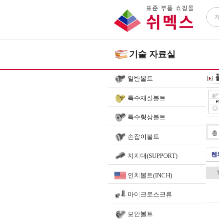
기술 자료실
일반볼트
특수재질볼트
특수형상볼트
총
손잡이볼트
렌
지지대(SUPPORT)
인치볼트(INCH)
마이크로스크류
보안볼트