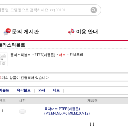
문의 게시판
이용 안내
플라스틱볼트
>
>
>
전체조회
플라스틱볼트
PTFE(테플론)
너트
1
개의 상품이 진열되어 있습니다
치볼트
|
육각볼트
|
와셔
|
너트
|
번호
사진
제품명
육각너트 PTFE(테플론)
1
(M3,M4,M5,M6,M8,M10,M12)
[1]