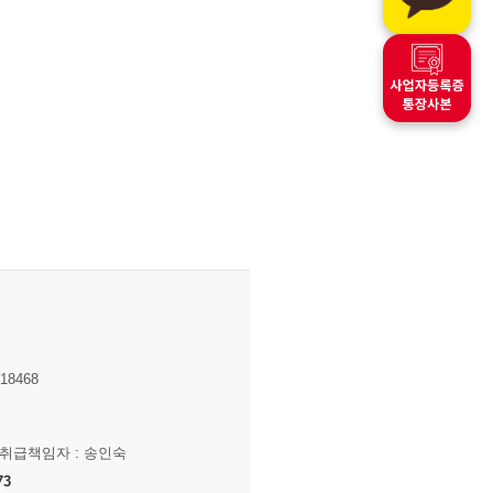
8468
보취급책임자 : 송인숙
73