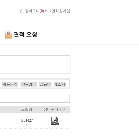
장바구니
(
0
)
로그인
회원가입
견적 요청
모델명
장바구니 담기
G01427