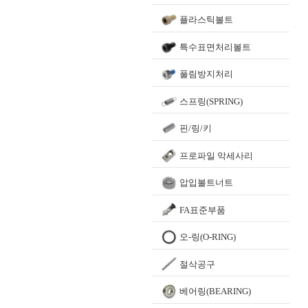
플라스틱볼트
특수표면처리볼트
풀림방지처리
스프링(SPRING)
핀/링/키
프로파일 악세사리
압입볼트너트
FA표준부품
오-링(O-RING)
절삭공구
베어링(BEARING)