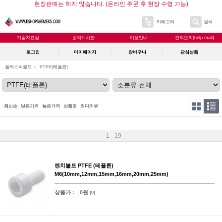
현장판매는 하지 않습니다. (온라인 주문 후 현장 수령 가능)
카테고리
검색
기술자료실
문의게시판
이용안내
견적문의(help mail)
로그인
마이페이지
장바구니
관심상품
플라스틱볼트
PTFE(테플론)
최신순
낮은가격
높은가격
상품명
최다리뷰
1 - 19
렌치볼트 PTFE (테플론)
M6(10mm,12mm,15mm,16mm,20mm,25mm)
상품가 :
0원
(0)