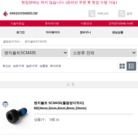
현장판매는 하지 않습니다. (온라인 주문 후 현장 수령 가능)
카테고리
검색
기술자료실
문의게시판
이용안내
견적문의(help mail)
로그인
마이페이지
장바구니
관심상품
풀림방지처리
렌치볼트SCM435
최신순
낮은가격
높은가격
상품명
최다리뷰
1 - 5
렌치볼트 SCM435(풀림방지처리)
M2(4mm,5mm,6mm,8mm,10mm)
상품가 :
0원
(0)