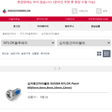
현장판매는 하지 않습니다. (온라인 주문 후 현장 수령 가능)
카테고리
검색
기술자료실
문의게시판
이용안내
견적문의(help mail)
로그인
마이페이지
장바구니
관심상품
풀림방지처리
NYLOK블루패치
십자둥근머리볼트
최신순
낮은가격
높은가격
상품명
최다리뷰
1 - 3
십자둥근머리볼트 SUS304 NYLOK Patch
M3(5mm,6mm,8mm,10mm,12mm)
상품가 :
0원
(0)