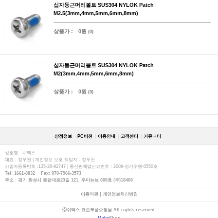
십자둥근머리볼트 SUS304 NYLOK Patch
M2.5(3mm,4mm,5mm,6mm,8mm)
상품가 :
0원
(0)
십자둥근머리볼트 SUS304 NYLOK Patch
M2(3mm,4mm,5mm,6mm,8mm)
상품가 :
0원
(0)
상점정보
PC버젼
이용안내
고객센터
커뮤니티
상호명 : 쉬멕스
대표 : 장우천 | 개인정보 보호 책임자 : 장우천
사업자등록번호 :135-26-92747 | 통신판매업신고번호 : 2009-경기수원-0550호
Tel: 1661-8832 Fax: 070-7966-3573
주소 : 경기 화성시 동탄대로23길 121, 우미뉴브 608호 (우)18468
이용약관
|
개인정보처리방침
ⓒ쉬멕스 표준부품쇼핑몰 All rights reserved.
Make
Shop