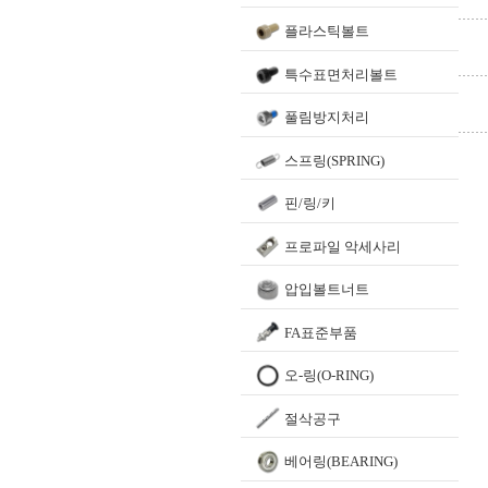
플라스틱볼트
특수표면처리볼트
풀림방지처리
스프링(SPRING)
핀/링/키
프로파일 악세사리
압입볼트너트
FA표준부품
오-링(O-RING)
절삭공구
베어링(BEARING)