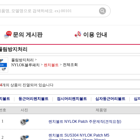
문의 게시판
이용 안내
풀림방지처리
>
풀림방지처리
>
>
전체조회
NYLOK블루패치
렌치볼트
4
개의 상품이 진열되어 있습니다
치볼트
|
둥근머리렌치볼트
|
접시머리렌치볼트
|
십자둥근머리볼트
|
십
번호
사진
제품명
1
렌치볼트 NYLOK Patch 주문제작(견적요청)
렌치볼트 SUS304 NYLOK Patch M5
2