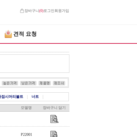
장바구니
(
0
)
로그인
회원가입
견적 요청
자접시머리볼트
|
너트
|
모델명
장바구니 담기
P22001