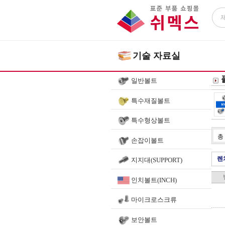
기술 자료실
일반볼트
특수재질볼트
특수형상볼트
총
손잡이볼트
렌
지지대(SUPPORT)
인치볼트(INCH)
마이크로스크류
보안볼트