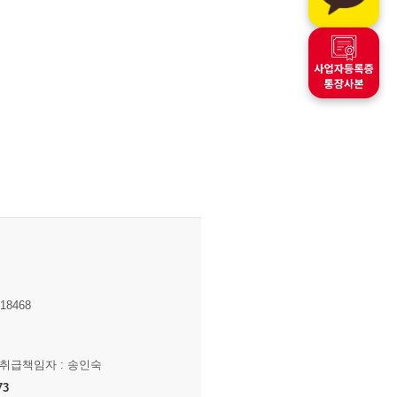
8468
보취급책임자 : 송인숙
73