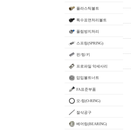
플라스틱볼트
특수표면처리볼트
풀림방지처리
스프링(SPRING)
핀/링/키
프로파일 악세사리
압입볼트너트
FA표준부품
오-링(O-RING)
절삭공구
베어링(BEARING)