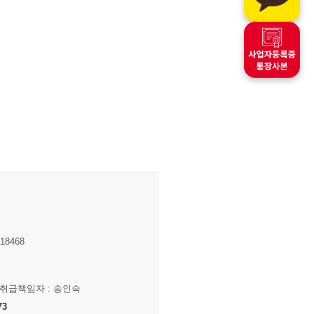
8468
보취급책임자 : 송인숙
73