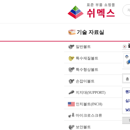
기술 자료실
일반볼트
특수재질볼트
특수형상볼트
총
손잡이볼트
렌
지지대(SUPPORT)
십
인치볼트(INCH)
낮
마이크로스크류
보안볼트