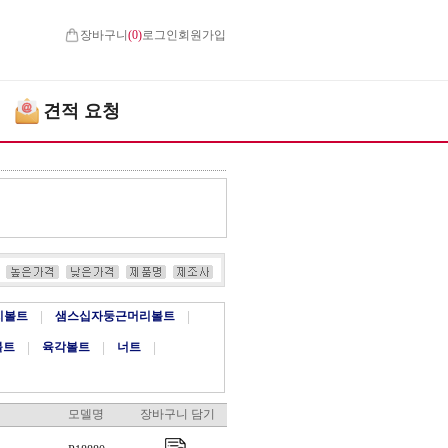
장바구니
(
0
)
로그인
회원가입
견적 요청
치볼트
|
샘스십자둥근머리볼트
|
볼트
|
육각볼트
|
너트
|
모델명
장바구니 담기