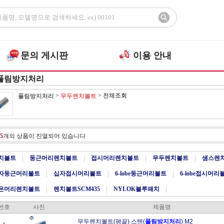
문의 게시판
이용 안내
풀림방지처리
>
>
전체조회
풀림방지처리
무두렌치볼트
5
개의 상품이 진열되어 있습니다
치볼트
|
둥근머리렌치볼트
|
접시머리렌치볼트
|
무두렌치볼트
|
샘스렌
자둥근머리볼트
|
십자접시머리볼트
|
6-lobe둥근머리볼트
|
6-lobe접시머리
은머리렌치볼트
|
렌치볼트SCM435
|
NYLOK블루패치
|
번호
사진
제품명
무두렌치볼트(평끝) 스텐(
풀림방지처리
) M2