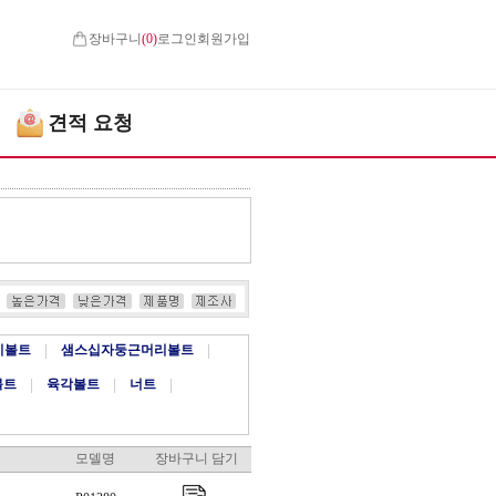
장바구니
(
0
)
로그인
회원가입
견적 요청
치볼트
|
샘스십자둥근머리볼트
|
볼트
|
육각볼트
|
너트
|
모델명
장바구니 담기