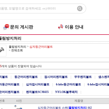
문의 게시판
이용 안내
풀림방지처리
>
풀림방지처리
십자둥근머리볼트
>
전체조회
5
개의 상품이 진열되어 있습니다
치볼트
|
둥근머리렌치볼트
|
접시머리렌치볼트
|
무두렌치볼트
|
샘스렌
자둥근머리볼트
|
십자접시머리볼트
|
6-lobe둥근머리볼트
|
6-lobe접시머리
은머리렌치볼트
|
렌치볼트SCM435
|
NYLOK블루패치
|
번호
사진
제품명
십자둥근머리볼트 스텐(
풀림방지처리
) M2