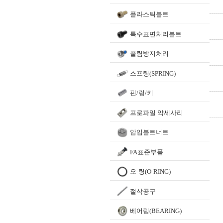
플라스틱볼트
특수표면처리볼트
풀림방지처리
스프링(SPRING)
핀/링/키
프로파일 악세사리
압입볼트너트
FA표준부품
오-링(O-RING)
절삭공구
베어링(BEARING)