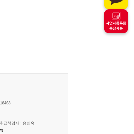
8468
보취급책임자 : 송인숙
73