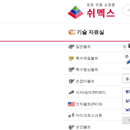
기술 자료실
일반볼트
특수재질볼트
특수형상볼트
총
손잡이볼트
렌
지지대(SUPPORT)
십
인치볼트(INCH)
낮
마이크로스크류
보안볼트