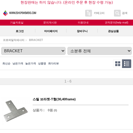
현장판매는 하지 않습니다. (온라인 주문 후 현장 수령 가능)
카테고리
검색
기술자료실
문의게시판
이용안내
견적문의(help mail)
로그인
마이페이지
장바구니
관심상품
프로파일악세사리
BRACKET
최신순
낮은가격
높은가격
상품명
최다리뷰
1 - 6
스틸 브라켓-T형(30,40frame)
상품가 :
0원
(0)