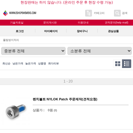
현장판매는 하지 않습니다. (온라인 주문 후 현장 수령 가능)
카테고리
검색
기술자료실
문의게시판
이용안내
견적문의(help mail)
로그인
마이페이지
장바구니
관심상품
풀림방지처리
최신순
낮은가격
높은가격
상품명
최다리뷰
1 - 20
렌치볼트 NYLOK Patch 주문제작(견적요청)
상품가 :
0원
(0)