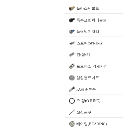
플라스틱볼트
특수표면처리볼트
풀림방지처리
스프링(SPRING)
핀/링/키
프로파일 악세사리
압입볼트너트
FA표준부품
오-링(O-RING)
절삭공구
베어링(BEARING)