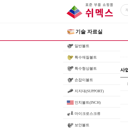
기술 자료실
일반볼트
특수재질볼트
특수형상볼트
사
손잡이볼트
지지대(SUPPORT)
인치볼트(INCH)
마이크로스크류
보안볼트