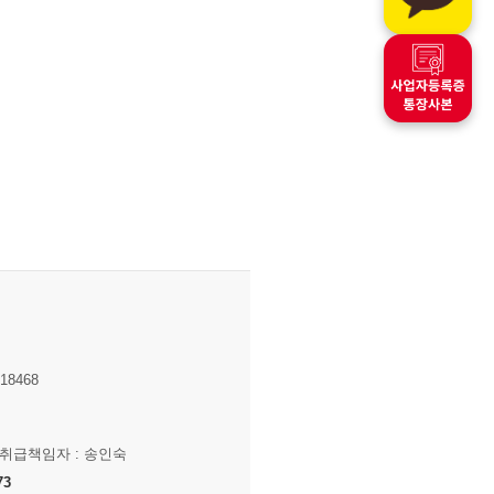
8468
보취급책임자 : 송인숙
73