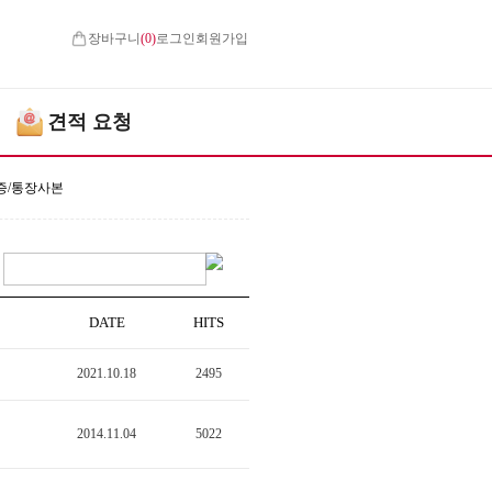
장바구니
(
0
)
로그인
회원가입
견적 요청
증/통장사본
DATE
HITS
2021.10.18
2495
2014.11.04
5022