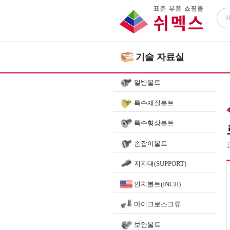
기술 자료실
일반볼트
특수재질볼트
특수형상볼트
손잡이볼트
지지대(SUPPORT)
인치볼트(INCH)
마이크로스크류
보안볼트