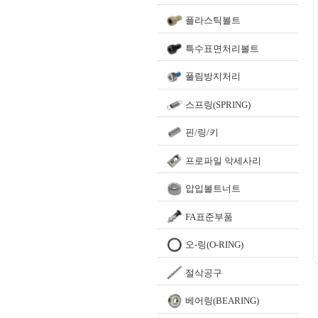
플라스틱볼트
특수표면처리볼트
풀림방지처리
스프링(SPRING)
핀/링/키
프로파일 악세사리
압입볼트너트
FA표준부품
오-링(O-RING)
절삭공구
베어링(BEARING)