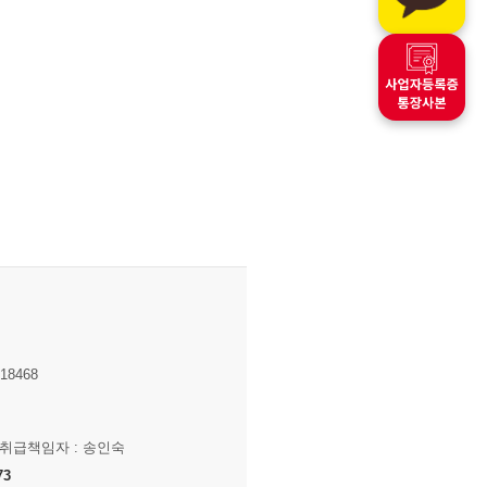
8468
보취급책임자 : 송인숙
73