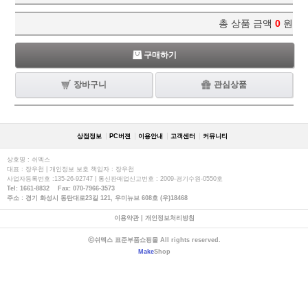
총 상품 금액
0
원
구매하기
장바구니
관심상품
상점정보
PC버젼
이용안내
고객센터
커뮤니티
상호명 : 쉬멕스
대표 : 장우천 | 개인정보 보호 책임자 : 장우천
사업자등록번호 :135-26-92747 | 통신판매업신고번호 : 2009-경기수원-0550호
Tel: 1661-8832 Fax: 070-7966-3573
주소 : 경기 화성시 동탄대로23길 121, 우미뉴브 608호 (우)18468
이용약관
|
개인정보처리방침
ⓒ쉬멕스 표준부품쇼핑몰 All rights reserved.
Make
Shop