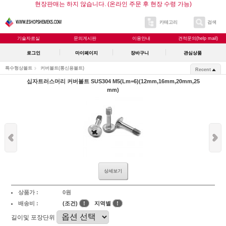
현장판매는 하지 않습니다. (온라인 주문 후 현장 수령 가능)
카테고리
검색
기술자료실
문의게시판
이용안내
견적문의(help mail)
로그인
마이페이지
장바구니
관심상품
특수형상볼트
커버볼트(통신용볼트)
Recent
십자트러스머리 커버볼트 SUS304 M5(Lm=6)(12mm,16mm,20mm,25
mm)
상세보기
상품가 :
0원
배송비 :
(조건)
!
지역별
!
길이및 포장단위