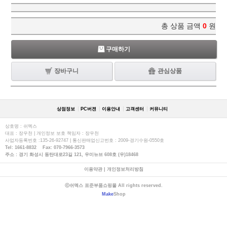
총 상품 금액
0
원
구매하기
장바구니
관심상품
상점정보
PC버젼
이용안내
고객센터
커뮤니티
상호명 : 쉬멕스
대표 : 장우천 | 개인정보 보호 책임자 : 장우천
사업자등록번호 :135-26-92747 | 통신판매업신고번호 : 2009-경기수원-0550호
Tel: 1661-8832 Fax: 070-7966-3573
주소 : 경기 화성시 동탄대로23길 121, 우미뉴브 608호 (우)18468
이용약관
|
개인정보처리방침
ⓒ쉬멕스 표준부품쇼핑몰 All rights reserved.
Make
Shop