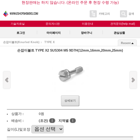
현장판매는 하지 않습니다. (온라인 주문 후 현장 수령 가능)
카테고리
검색
기술자료실
문의게시판
이용안내
견적문의(help mail)
로그인
마이페이지
장바구니
관심상품
손잡이볼트(Knurled Knob)
TYPE X
Recent
손잡이볼트 TYPE X2 SUS304 M5 9D7H(12mm,16mm,20mm,25mm)
상세보기
상품가 :
0원
배송비 :
(조건)
!
지역별
!
길이(L)및포장