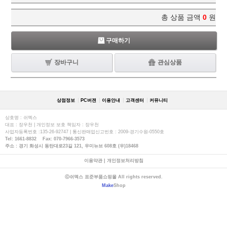
총 상품 금액
0
원
구매하기
장바구니
관심상품
상점정보
PC버젼
이용안내
고객센터
커뮤니티
상호명 : 쉬멕스
대표 : 장우천 | 개인정보 보호 책임자 : 장우천
사업자등록번호 :135-26-92747 | 통신판매업신고번호 : 2009-경기수원-0550호
Tel: 1661-8832 Fax: 070-7966-3573
주소 : 경기 화성시 동탄대로23길 121, 우미뉴브 608호 (우)18468
이용약관
|
개인정보처리방침
ⓒ쉬멕스 표준부품쇼핑몰 All rights reserved.
Make
Shop