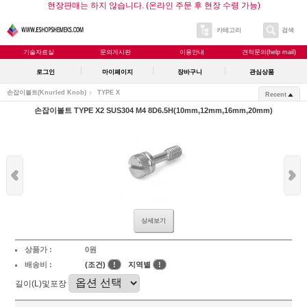
현장판매는 하지 않습니다. (온라인 주문 후 현장 수령 가능)
카테고리
검색
기술자료실
문의게시판
이용안내
견적문의(help mail)
로그인
마이페이지
장바구니
관심상품
손잡이볼트(Knurled Knob)
TYPE X
Recent
손잡이볼트 TYPE X2 SUS304 M4 8D6.5H(10mm,12mm,16mm,20mm)
상세보기
상품가 :
0원
배송비 :
(조건)
!
지역별
!
길이(L)및포장