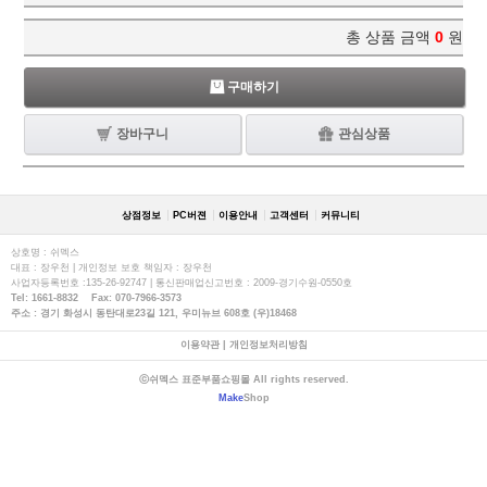
총 상품 금액
0
원
구매하기
장바구니
관심상품
상점정보
PC버젼
이용안내
고객센터
커뮤니티
상호명 : 쉬멕스
대표 : 장우천 | 개인정보 보호 책임자 : 장우천
사업자등록번호 :135-26-92747 | 통신판매업신고번호 : 2009-경기수원-0550호
Tel: 1661-8832 Fax: 070-7966-3573
주소 : 경기 화성시 동탄대로23길 121, 우미뉴브 608호 (우)18468
이용약관
|
개인정보처리방침
ⓒ쉬멕스 표준부품쇼핑몰 All rights reserved.
Make
Shop