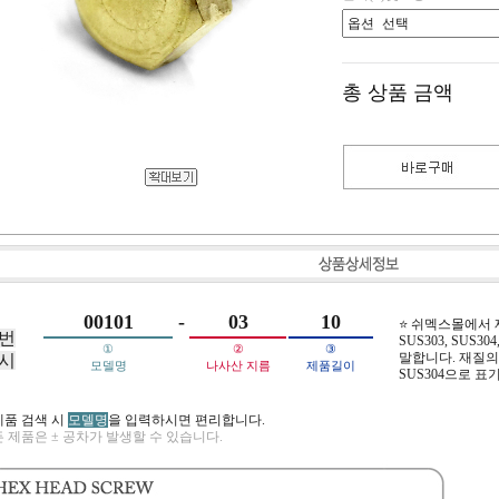
총 상품 금액
00101
-
03
10
⭐ 쉬멕스몰에서
번
SUS303, SUS304,
①
②
③
말합니다. 재질의 
시
모델명
나사산 지름
제품길이
SUS304으로 표
제품 검색 시
모델명
을 입력하시면 편리합니다.
 제품은 ± 공차가 발생할 수 있습니다.