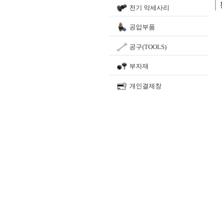
전기 악세사리
공압부품
공구(TOOLS)
부자재
개인결제창