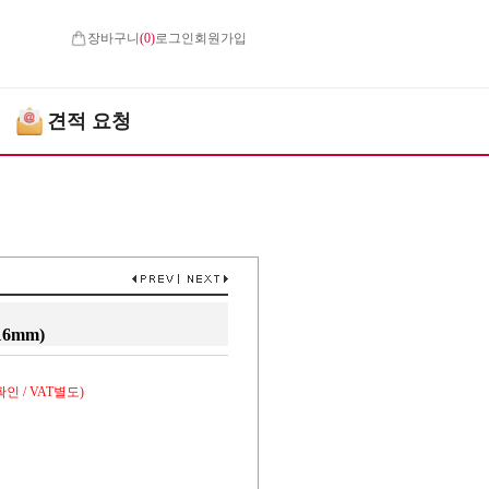
장바구니
(
0
)
로그인
회원가입
견적 요청
16mm)
인 / VAT별도)