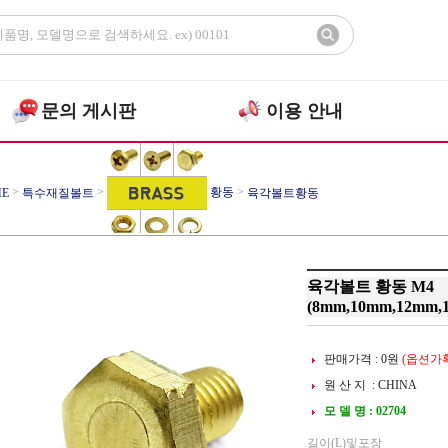
문의 게시판
이용 안내
>
>
황동
>
E
특수재질볼트
육각볼트황동
육각볼트 황동 M4
(8mm,10mm,12mm,
판매가격 :
0
원
(옵션가확
원 산 지 : CHINA
모 델 명 : 02704
길이(L)및포장