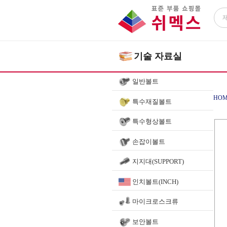
기술 자료실
일반볼트
HOM
특수재질볼트
특수형상볼트
손잡이볼트
지지대(SUPPORT)
인치볼트(INCH)
마이크로스크류
보안볼트