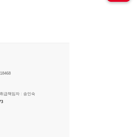
8468
보취급책임자 : 송인숙
73