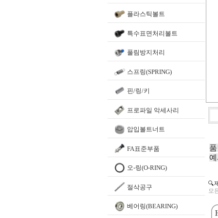
플라스틱볼트
특수표면처리볼트
풀림방지처리
스프링(SPRING)
핀/링/키
프로파일 악세사리
압입볼트너트
품
FA표준부품
예
오-링(O-RING)
🔍
절삭공구
모든
베어링(BEARING)