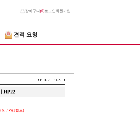
장바구니
(
0
)
로그인
회원가입
견적 요청
HP22
인 / VAT별도)