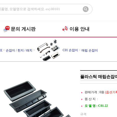
문의 게시판
이용 안내
>
>
C01 손잡이
>
E
손잡이 / 힌지 / 래치
매립 손잡이
플라스틱 매립손잡이 
판매가격 :
0
원
(옵션가확
원 산 지 :
모 델 명 : C01-22
규격