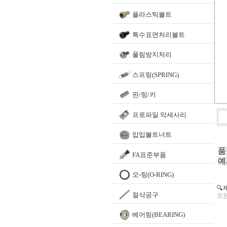
플라스틱볼트
특수표면처리볼트
풀림방지처리
스프링(SPRING)
핀/링/키
프로파일 악세사리
압입볼트너트
품
FA표준부품
예
오-링(O-RING)
🔍
절삭공구
모든
베어링(BEARING)