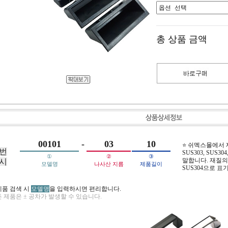
총 상품 금액
00101
-
03
10
⭐ 쉬멕스몰에서
번
SUS303, SUS304,
①
②
③
말합니다. 재질의 
시
모델명
나사산 지름
제품길이
SUS304으로 표
제품 검색 시
모델명
을 입력하시면 편리합니다.
 제품은 ± 공차가 발생할 수 있습니다.