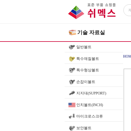
기술 자료실
일반볼트
HOM
특수재질볼트
특수형상볼트
손잡이볼트
지지대(SUPPORT)
인치볼트(INCH)
마이크로스크류
보안볼트