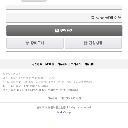
총 상품 금액
0
원
구매하기
장바구니
관심상품
상점정보
PC버젼
이용안내
고객센터
커뮤니티
상호명 : 쉬멕스
대표 : 장우천 | 개인정보 보호 책임자 : 장우천
사업자등록번호 :135-26-92747 | 통신판매업신고번호 : 2009-경기수원-0550호
Tel: 1661-8832 Fax: 070-7966-3573
주소 : 경기 화성시 동탄대로23길 121, 우미뉴브 608호 (우)18468
이용약관
|
개인정보처리방침
ⓒ쉬멕스 표준부품쇼핑몰 All rights reserved.
Make
Shop