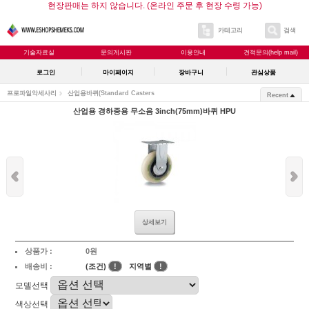
현장판매는 하지 않습니다. (온라인 주문 후 현장 수령 가능)
카테고리
검색
기술자료실
문의게시판
이용안내
견적문의(help mail)
로그인
마이페이지
장바구니
관심상품
프로파일악세사리
산업용바퀴(Standard Casters
Recent
산업용 경하중용 무소음 3inch(75mm)바퀴 HPU
상세보기
상품가 :
0원
배송비 :
(조건)
!
지역별
!
모델선택
색상선택