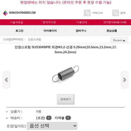
현장판매는 하지 않습니다. (온라인 주문 후 현장 수령 가능)
카테고리
검색
기술자료실
문의게시판
이용안내
견적문의(help mail)
로그인
마이페이지
장바구니
관심상품
스프링(SPRING)
인장스프링
Recent
인장스프링 SUS304WPB 외경Φ3.2-선경 0.29mm(10.5mm,13.2mm,17.
5mm,24.2mm)
상세보기
상품가 :
0원
배송비 :
(조건)
!
지역별
!
포장/길이(L)