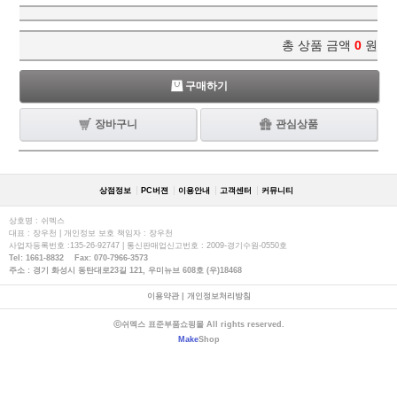
총 상품 금액
0
원
구매하기
장바구니
관심상품
상점정보
PC버젼
이용안내
고객센터
커뮤니티
상호명 : 쉬멕스
대표 : 장우천 | 개인정보 보호 책임자 : 장우천
사업자등록번호 :135-26-92747 | 통신판매업신고번호 : 2009-경기수원-0550호
Tel: 1661-8832 Fax: 070-7966-3573
주소 : 경기 화성시 동탄대로23길 121, 우미뉴브 608호 (우)18468
이용약관
|
개인정보처리방침
ⓒ쉬멕스 표준부품쇼핑몰 All rights reserved.
Make
Shop