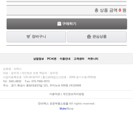
총 상품 금액
0
원
구매하기
장바구니
관심상품
상점정보
PC버젼
이용안내
고객센터
커뮤니티
상호명 : 쉬멕스
대표 : 장우천 | 개인정보 보호 책임자 : 장우천
사업자등록번호 :135-26-92747 | 통신판매업신고번호 : 2009-경기수원-0550호
Tel: 1661-8832 Fax: 070-7966-3573
주소 : 경기 화성시 동탄대로23길 121, 우미뉴브 608호 (우)18468
이용약관
|
개인정보처리방침
ⓒ쉬멕스 표준부품쇼핑몰 All rights reserved.
Make
Shop