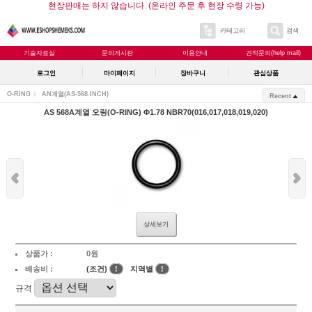
현장판매는 하지 않습니다. (온라인 주문 후 현장 수령 가능)
카테고리
검색
기술자료실
문의게시판
이용안내
견적문의(help mail)
로그인
마이페이지
장바구니
관심상품
O-RING
AN계열(AS-568 INCH)
Recent
AS 568A계열 오링(O-RING) Φ1.78 NBR70(016,017,018,019,020)
상세보기
상품가 :
0원
배송비 :
(조건)
!
지역별
!
규격