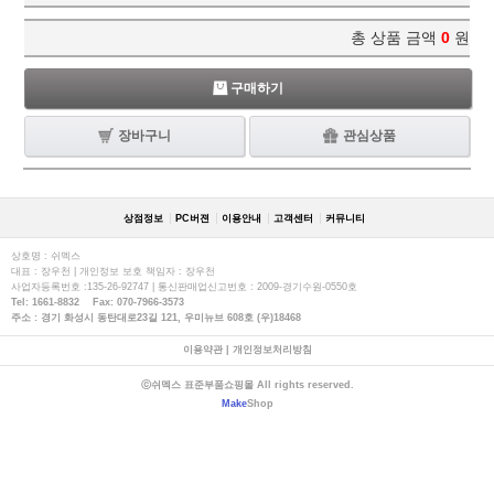
총 상품 금액
0
원
구매하기
장바구니
관심상품
상점정보
PC버젼
이용안내
고객센터
커뮤니티
상호명 : 쉬멕스
대표 : 장우천 | 개인정보 보호 책임자 : 장우천
사업자등록번호 :135-26-92747 | 통신판매업신고번호 : 2009-경기수원-0550호
Tel: 1661-8832 Fax: 070-7966-3573
주소 : 경기 화성시 동탄대로23길 121, 우미뉴브 608호 (우)18468
이용약관
|
개인정보처리방침
ⓒ쉬멕스 표준부품쇼핑몰 All rights reserved.
Make
Shop