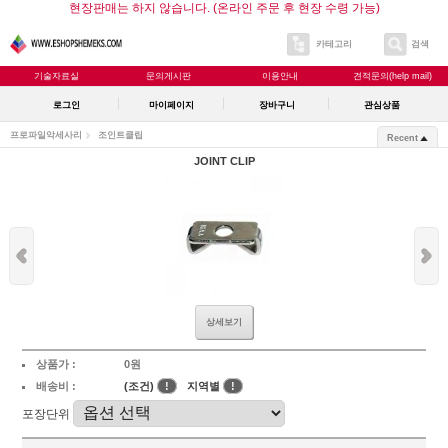
현장판매는 하지 않습니다. (온라인 주문 후 현장 수령 가능)
카테고리
검색
기술자료실
문의게시판
이용안내
견적문의(help mail)
로그인
마이페이지
장바구니
관심상품
프로파일악세사리
조인트클립
Recent
JOINT CLIP
상세보기
상품가 :
0원
배송비 :
(조건)
!
지역별
!
포장단위