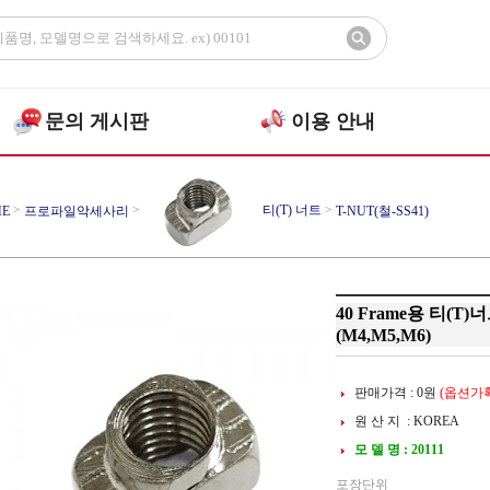
문의 게시판
이용 안내
>
>
티(T) 너트
>
E
프로파일악세사리
T-NUT(철-SS41)
40 Frame용 티(T)
(M4,M5,M6)
판매가격 :
0
원
(옵션가확
원 산 지 : KOREA
모 델 명 : 20111
포장단위