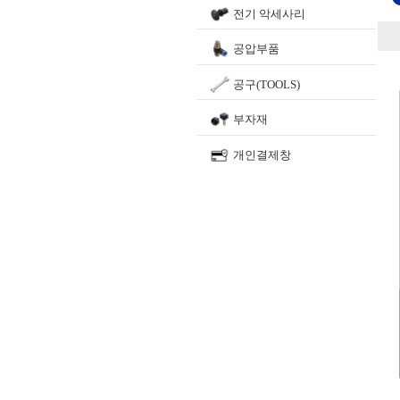
전기 악세사리
공압부품
공구(TOOLS)
부자재
개인결제창