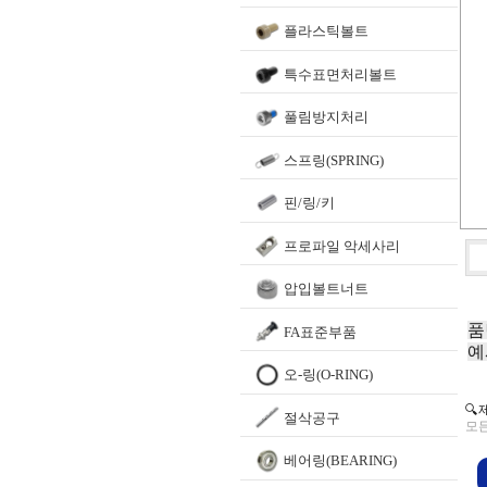
플라스틱볼트
특수표면처리볼트
풀림방지처리
스프링(SPRING)
핀/링/키
프로파일 악세사리
압입볼트너트
품
FA표준부품
예
오-링(O-RING)
🔍
절삭공구
모든
베어링(BEARING)