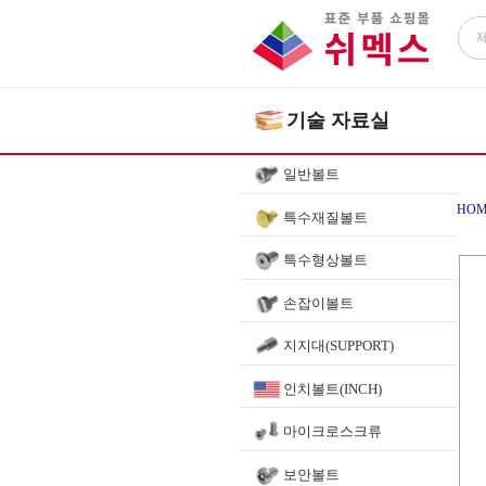
기술 자료실
일반볼트
HOM
특수재질볼트
특수형상볼트
손잡이볼트
지지대(SUPPORT)
인치볼트(INCH)
마이크로스크류
보안볼트