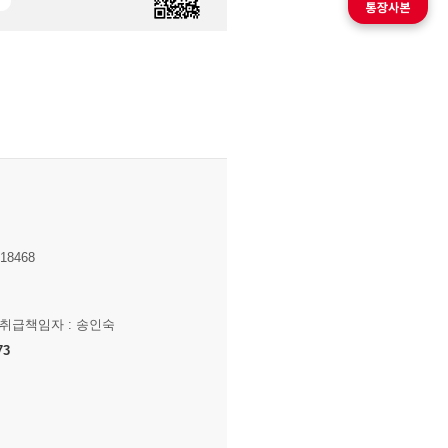
8468
보취급책임자 : 송인숙
73