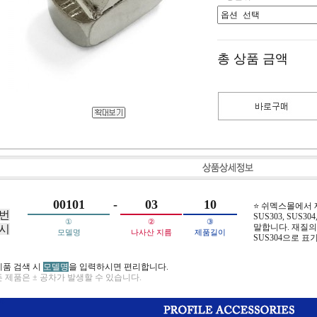
총 상품 금액
00101
-
03
10
⭐ 쉬멕스몰에서
번
SUS303, SUS304,
①
②
③
말합니다. 재질의 
시
모델명
나사산 지름
제품길이
SUS304으로 표
제품 검색 시
모델명
을 입력하시면 편리합니다.
 제품은 ± 공차가 발생할 수 있습니다.