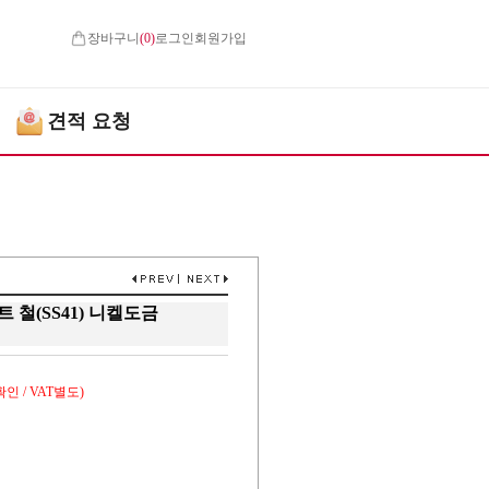
장바구니
(
0
)
로그인
회원가입
견적 요청
너트 철(SS41) 니켈도금
인 / VAT별도)