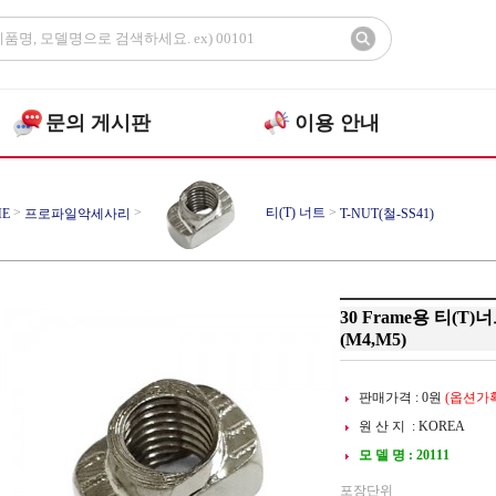
문의 게시판
이용 안내
>
>
티(T) 너트
>
E
프로파일악세사리
T-NUT(철-SS41)
30 Frame용 티(T)
(M4,M5)
판매가격 :
0
원
(옵션가확
원 산 지 : KOREA
모 델 명 : 20111
포장단위