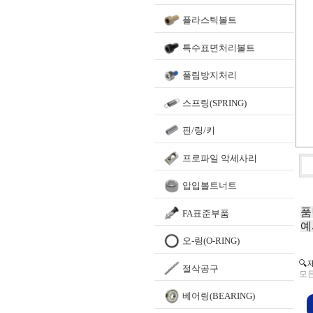
플라스틱볼트
특수표면처리볼트
풀림방지처리
스프링(SPRING)
핀/링/키
프로파일 악세사리
압입볼트너트
품
FA표준부품
예
오-링(O-RING)
🔍
절삭공구
모든
베어링(BEARING)