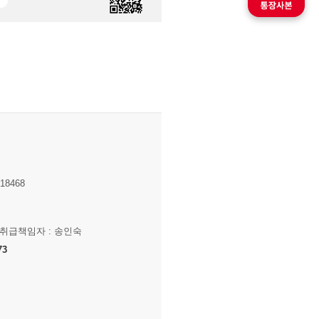
8468
보취급책임자 : 송인숙
73