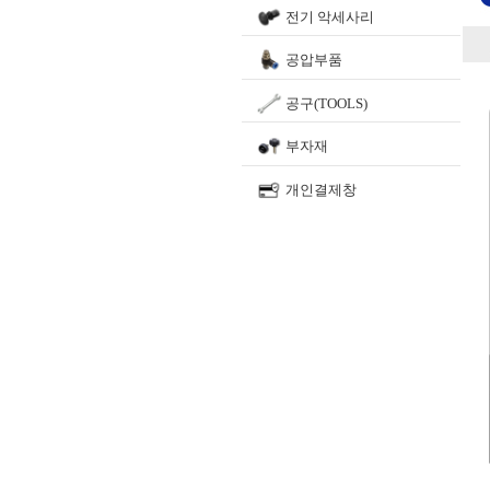
전기 악세사리
공압부품
공구(TOOLS)
부자재
개인결제창