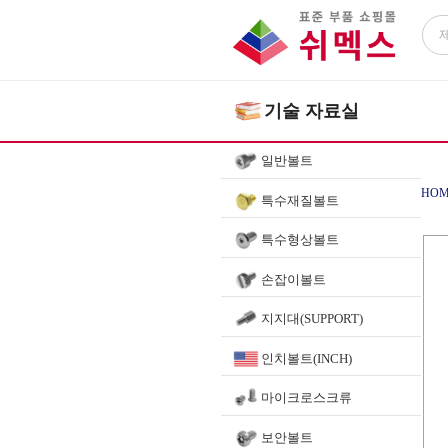
기술 자료실
일반볼트
HOM
특수재질볼트
특수형상볼트
손잡이볼트
지지대(SUPPORT)
인치볼트(INCH)
마이크로스크류
보안볼트