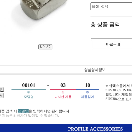
총 상품 금액
00101
-
03
10
⭐ 쉬멕스몰에서
번
SUS303, SUS304,
①
②
③
말합니다. 재질의 
시
모델명
나사산 지름
제품길이
SUS304으로 표
제품 검색 시
모델명
을 입력하시면 편리합니다.
 제품은 ± 공차가 발생할 수 있습니다.