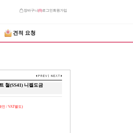
장바구니
(
0
)
로그인
회원가입
견적 요청
너트 철(SS41) 니켈도금
인 / VAT별도)